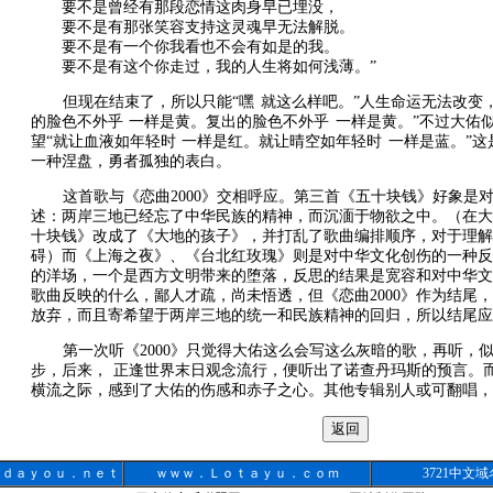
要不是曾经有那段恋情这肉身早已埋没，
要不是有那张笑容支持这灵魂早无法解脱。
要不是有一个你我看也不会有如是的我。
要不是有这个你走过，我的人生将如何浅薄。”
但现在结束了，所以只能“嘿 就这么样吧。”人生命运无法改变
的脸色不外乎 一样是黄。复出的脸色不外乎 一样是黄。”不过大佑
望“就让血液如年轻时 一样是红。就让晴空如年轻时 一样是蓝。”
一种涅盘，勇者孤独的表白。
这首歌与《恋曲2000》交相呼应。第三首《五十块钱》好象是
述：两岸三地已经忘了中华民族的精神，而沉湎于物欲之中。（在大
十块钱》改成了《大地的孩子》，并打乱了歌曲编排顺序，对于理解
碍）而《上海之夜》、《台北红玫瑰》则是对中华文化创伤的一种反
的洋场，一个是西方文明带来的堕落，反思的结果是宽容和对中华文
歌曲反映的什么，鄙人才疏，尚未悟透，但《恋曲2000》作为结尾
放弃，而且寄希望于两岸三地的统一和民族精神的回归，所以结尾应
第一次听《2000》只觉得大佑这么会写这么灰暗的歌，再听，
步，后来， 正逢世界末日观念流行，便听出了诺查丹玛斯的预言。
横流之际，感到了大佑的伤感和赤子之心。其他专辑别人或可翻唱，