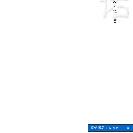
文
/
北
溟