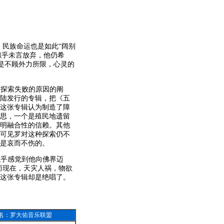
，民族命运也是如此“阔别
似乎未言放弃，他仍希
这是不顾外力所限，心灵的
对探索失败的原因的阐
陆发行的专辑，把《五
这张专辑认为制造了障
思，一个是殖民地遗留
明融合性的信赖。其他
，可见罗对这种探索仍不
是哀而不伤的。
似乎感觉到他向佛界迈
而现在，天灾人祸，物欲
这张专辑却是绝唱了。