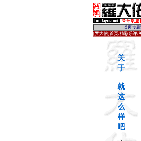
[罗大佑]首页
/
精彩乐评
关
于
就
这
么
样
吧