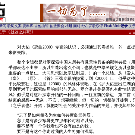
/关于《就这么样吧》
w w
对大佑《恋曲2000》专辑的认识，必须通过其卷首唯一的一点
来影去踪。
整个专辑都是对罗探索中国人所共有且天性具备的那种共质（
乎都表达不出来，所以生造出这么个词，也就是中华民族之所以凝聚
重要的一点是仁、大同思想以及宗法制度。）的一个总结。从《爱人
《皇》、《原》、《首》三张专辑的摸索，到《2000》止，似乎这
乎比较悲壮，这也是《2000》的风格体现吧，在《罗大佑重出江湖
受到罗对于此探索结局的郁郁与无奈。罗弃港赴美是否也有此情结呢
风》似乎是对这种探索开始的一种回顾，一往直前的豪迈，第二首《
结束的感想----无奈，不安，想要继续，但一切的一切都使其徒劳
《之乎者也》开始，就把对社会的关注作为作品的主题，并使其年轻
“忘了是如何相依为生如何共度良景美辰，
忘了是有多少寒暑更在那年轻时相许以身。
要不是有一个你我看也不会有如是的我，
要不是有这个你走过我的人生将如何浅薄。