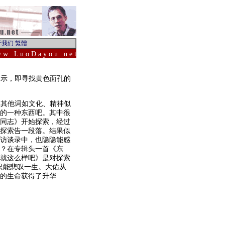
 w . L u o D a y o u . n e t
提示，即寻找黄色面孔的
用其他词如文化、精神似
的一种东西吧。其中很
同志》开始探索，经过
种探索告一段落。结果似
的访谈录中，也隐隐能感
？在专辑头一首《东
就这么样吧》是对探索
，只能悲叹一生。大佑从
的生命获得了升华