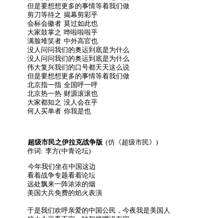
但是要想想更多的事情等着我们做
剪刀等待之 揭幕剪彩乎
会标会徽者 莫过如此也
大家鼓掌之 哗啦啦啦乎
满脸堆笑者 中外高官也
没人问问我们的奥运到底是为什么
没人问问我们的奥运到底是为什么
伟大复兴我们的口号都天天这么说
但是要想想更多的事情等着我们做
北京指一指 全国呼一呼
北京热一热 财源滚滚也
大家都知之 没人会在乎
何人买单者 你我是也
超级市民之伊拉克战争版
(仿《超级市民》)
作词: 李方(中青论坛)
今年我们坐在中国这边
看着战争专题看着论坛
远处飘来一阵浓浓的烟
美国大兵免费的焰火表演
于是我们欢呼亲爱的中国公民，今夜我是美国人