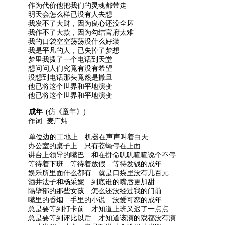
作为代价他把我们的灵魂都带走
明天会怎么样已没有人去想
我发不了大财，因为良心还没全坏
我作不了大款，因为勾结官府太难
我的口袋空空荡荡没什么好装
我是平凡的人，已失掉了梦想
梦里我拨了一个电话到天堂
想问问人们究竟有没有希望
没想到电话那头竟然是撒旦
他已将这个世界和平地演变
他已将这个世界和平地演变
成年
(仿《童年》)
作词: 麦广炜
单位边的工地上 机器在声声叫着白天
办公室的桌子上 只有苍蝇停在上面
讲台上领导的嘴巴 和在拼命叽叽喳喳说个不停
等待着下班 等待着放假 等待发钱的成年
娱乐所里面什么都有 就是口袋里没有几百元
酒井法子和杨采妮 到底谁的嘴唇更加甜
隔壁部的那些女孩 怎么还没经过我的门前
嘴里的香烟 手里的小说 没爱可恋的成年
总是要等到打卡前 才知道上班又迟了一点点
总是要等到评比以后 才知道该演的戏都没有演