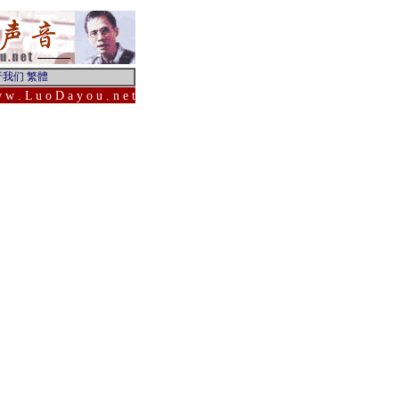
 w . L u o D a y o u . n e t