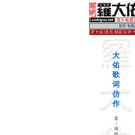
[罗大佑]首页
/
精彩乐评
大
佑
歌
词
仿
作
文
/
论
坛