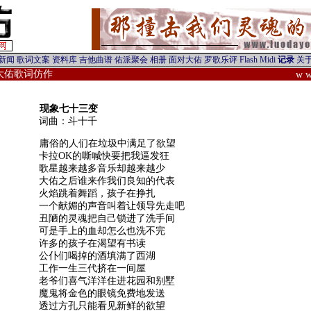
/大佑歌词仿作
w w
现象七十三变
词曲：斗十千
庸俗的人们在垃圾中满足了欲望
卡拉OK的嘶喊快要把我逼发狂
歌星越来越多音乐却越来越少
大佑之后谁来作我们良知的代表
火焰跳着舞蹈，孩子在挣扎
一个献媚的声音叫着让领导先走吧
丑陋的灵魂把自己锁进了洗手间
可是手上的血却怎么也洗不完
许多的孩子在渴望有书读
公仆们喝掉的酒填满了西湖
工作一生三代挤在一间屋
老爷们喜气洋洋住进花园和别墅
魔鬼将金色的眼镜免费地发送
透过方孔只能看见新鲜的欲望