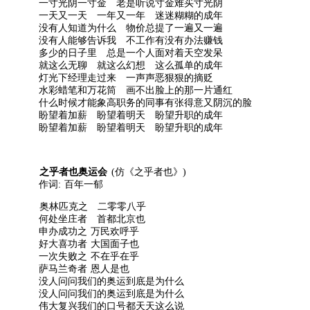
一寸光阴一寸金 老是听说寸金难买寸光阴
一天又一天 一年又一年 迷迷糊糊的成年
没有人知道为什么 物价总提了一遍又一遍
没有人能够告诉我 不工作有没有办法赚钱
多少的日子里 总是一个人面对着天空发呆
就这么无聊 就这么幻想 这么孤单的成年
灯光下经理走过来 一声声恶狠狠的摘贬
水彩蜡笔和万花筒 画不出脸上的那一片通红
什么时候才能象高职务的同事有张得意又阴沉的脸
盼望着加薪 盼望着明天 盼望升职的成年
盼望着加薪 盼望着明天 盼望升职的成年
之乎者也奥运会
(仿《之乎者也》)
作词: 百年一郁
奥林匹克之 二零零八乎
何处坐庄者 首都北京也
申办成功之 万民欢呼乎
好大喜功者 大国面子也
一次失败之 不在乎在乎
萨马兰奇者 恩人是也
没人问问我们的奥运到底是为什么
没人问问我们的奥运到底是为什么
伟大复兴我们的口号都天天这么说