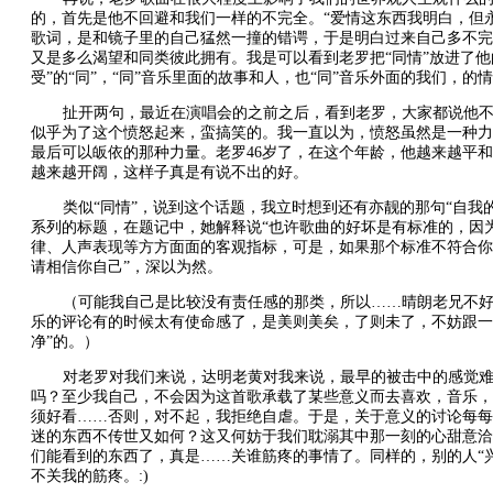
的，首先是他不回避和我们一样的不完全。“爱情这东西我明白，但
歌词，是和镜子里的自己猛然一撞的错谔，于是明白过来自己多不完
又是多么渴望和同类彼此拥有。我是可以看到老罗把“同情”放进了他
受”的“同”，“同”音乐里面的故事和人，也“同”音乐外面的我们，的
扯开两句，最近在演唱会的之前之后，看到老罗，大家都说他
似乎为了这个愤怒起来，蛮搞笑的。我一直以为，愤怒虽然是一种力
最后可以皈依的那种力量。老罗46岁了，在这个年龄，他越来越平
越来越开阔，这样子真是有说不出的好。
类似“同情”，说到这个话题，我立时想到还有亦靓的那句“自我
系列的标题，在题记中，她解释说“也许歌曲的好坏是有标准的，因
律、人声表现等方方面面的客观指标，可是，如果那个标准不符合你
请相信你自己”，深以为然。
（可能我自己是比较没有责任感的那类，所以……晴朗老兄不
乐的评论有的时候太有使命感了，是美则美矣，了则未了，不妨跟一
净”的。）
对老罗对我们来说，达明老黄对我来说，最早的被击中的感觉难
吗？至少我自己，不会因为这首歌承载了某些意义而去喜欢，音乐，
须好看……否则，对不起，我拒绝自虐。于是，关于意义的讨论每每
迷的东西不传世又如何？这又何妨于我们耽溺其中那一刻的心甜意洽
们能看到的东西了，真是……关谁筋疼的事情了。同样的，别的人“
不关我的筋疼。:)