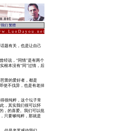
 w . L u o D a y o u . n e t
个话题有关，也是让自己
曾经说，“同情”是有两个
实根本没有“同”过情，后
剧芭蕾的爱好者，都是
我即使不伐异，也是有老掉
显得很纯粹，这个坛子常
此，其实我们很可以怀
好的，的喜爱。我们可以批
，只要够纯粹，那就是
的，但是老罗感动我们