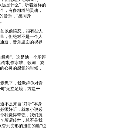
永远是什么”，听着这样的
全，有多粗糙的灵魂，
的音乐，“感同身
情。
不如以前愤怒，很有些人
量，但绝对不是一个人
和通透，音乐里面的视界
的经典”。这是她一个乐评
为有制作水准、歌词、旋
的心灵的感觉的时候，
好意思了，我觉得你对音
句“无立足境，方是干
道不是来自“好听”本身
必须好听，就象小说必
令我觉得牵强，我们沉
？所谓传世，总不是我
兴奋到变形的扭曲的脸”也