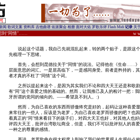
想到“同情”……
w w
说起这个话题，我自己先就混乱起来，转的两个贴子，是跟这
先梳理一下思绪。
首先，会想到昆德拉关于“同情”的说法。记得他在《生命……》
层面意思的词汇。一是居高临下，一是感同身受。前者是矜持的，其
者才真的不枉了“同情”这个词。
之所以提起来这个，是因为其实我们不论和四大天王还是和歌
有“同”这个喜爱之情的基础的。然而，让我推己及人的检讨一把：
牙所谓的党同的倾向的。——希望及不到人。:)
然而，为自己喜欢的东西而骄傲终究是好的，起码让这种喜爱
来常往的一些人，应该是为老罗，为自己喜欢老罗而骄傲的吧？也因
着真正的“同”情来看目下的孩子们，对四大天王也好，对其他人也
评四大天王，批评台湾歌坛商业，但是，我们不可以批评别人的喜爱
一种之的尊重的感情。
再说，老罗歌曲在很大程度上影响了我们的世界观人生观什么