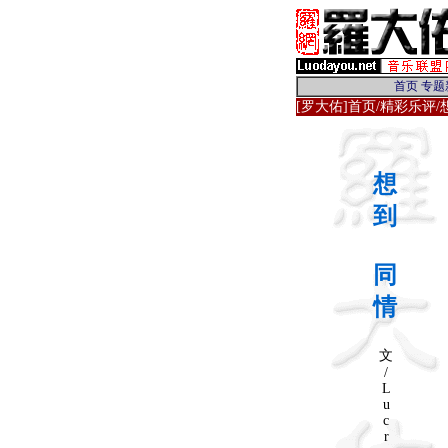
[罗大佑]首页
/
精彩乐评
/
想
到
同
情
文
/
L
u
c
r