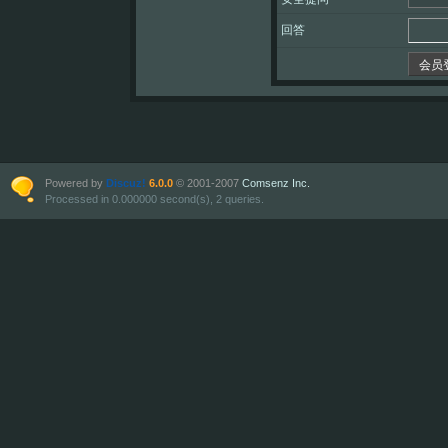
回答
会员
Powered by
Discuz!
6.0.0
© 2001-2007
Comsenz Inc.
Processed in 0.000000 second(s), 2 queries.