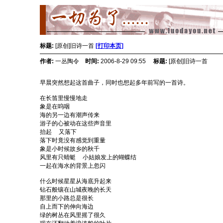
标题:
[原创]旧诗一首
[打印本页]
作者:
一丛陶令
时间:
2006-8-29 09:55
标题:
[原创]旧诗一首
早晨突然想起这首曲子，同时也想起多年前写的一首诗。
在长笛里慢慢地走
象是在呜咽
海的另一边有潮声传来
游子的心被动在这些声音里
抬起  又落下
落下时竟没有感觉到重量
象是小时候故乡的秋千
风里有只蜻蜓  小姑娘发上的蝴蝶结
一起在海水的背景上忽闪
什么时候星星从海底升起来
钻石般镶在山城夜晚的长天
那里的小路总是很长
自上而下的伸向海边
绿的树丛在风里摇了很久