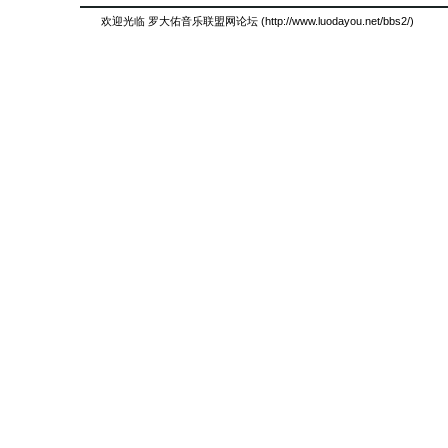
欢迎光临 罗大佑音乐联盟网论坛 (http://www.luodayou.net/bbs2/)