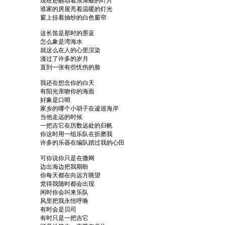
现在还翻动着浪涛般的叶片
谁家的房屋亮着温暖的灯光
窗上挂着抽纱的白色窗帘
这长笛是那时的墨蓝
怎么象是湾海水
就这么在人的心里渲染
漫过了许多的岁月
直到一张有些忧伤的脸
我还在想念你的白天
有阳光亲吻你的海面
好象是口哨
家乡的哪个小胡子在逡巡海岸
当他走远的时候
一把吉它在历数远处的归帆
你这时用一组乐队在折磨我
许多的乐器在编队踏过我的心田
可你说你只是在撒网
边出海边把我期盼
你每天都在向远方眺望
觉得我随时都会出现
闲时你会叫来乐队
风里把我永恒呼唤
有时会是贝司
有时只是一把吉它