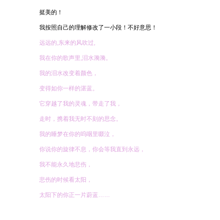
挺美的！
我按照自己的理解修改了一小段！不好意思！
远远的,东来的风吹过,
我在你的歌声里,泪水漪漪。
我的泪水改变着颜色，
变得如你一样的湛蓝。
它穿越了我的灵魂，带走了我，
走时，携着我无时不刻的思念。
我的睡梦在你的呜咽里啜泣，
你说你的旋律不息，你会等我直到永远，
我不能永久地悲伤，
悲伤的时候看太阳，
太阳下的你正一片蔚蓝……