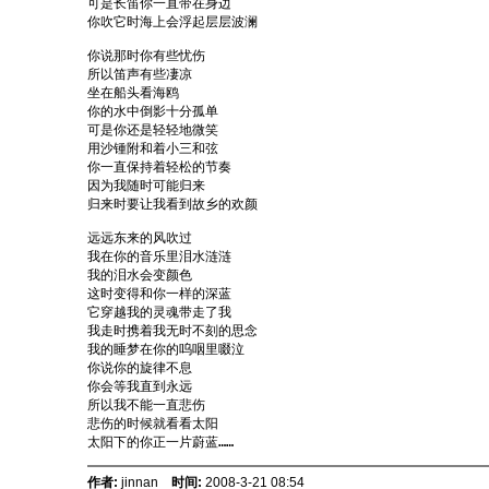
可是长笛你一直带在身边
你吹它时海上会浮起层层波澜
你说那时你有些忧伤
所以笛声有些凄凉
坐在船头看海鸥
你的水中倒影十分孤单
可是你还是轻轻地微笑
用沙锺附和着小三和弦
你一直保持着轻松的节奏
因为我随时可能归来
归来时要让我看到故乡的欢颜
远远东来的风吹过
我在你的音乐里泪水涟涟
我的泪水会变颜色
这时变得和你一样的深蓝
它穿越我的灵魂带走了我
我走时携着我无时不刻的思念
我的睡梦在你的呜咽里啜泣
你说你的旋律不息
你会等我直到永远
所以我不能一直悲伤
悲伤的时候就看看太阳
太阳下的你正一片蔚蓝……
作者:
jinnan
时间:
2008-3-21 08:54