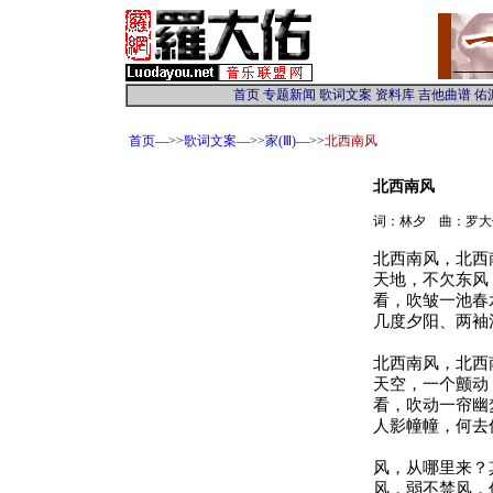
首页
—>>
歌词文案
—>>
家(Ⅲ)
—>>
北西南风
北西南风
词：林夕 曲：罗大
北西南风，北西
天地，不欠东风
看，吹皱一池春
几度夕阳、两袖
北西南风，北西
天空，一个颤动
看，吹动一帘幽
人影幢幢，何去
风，从哪里来？
风，弱不禁风，